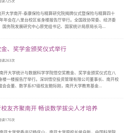
 阅读
725
次
，南开大学南开-泰康保险与精算研究院揭牌仪式暨保险与精算四十
23年年会在八里台校区省身楼报告厅举行。全国政协常委、经济委
、国务院发展研究中心原党组书记、国家统计局原局长马...
教金、奖学金颁奖仪式举行
 阅读
263
次
日，南开大学统计与数据科学学院悟空奖教金、奖学金颁奖仪式在八
身楼一楼报告厅举行。深圳悟空投资管理有限公司董事长、南开校
谊会会董、数学系87级校友鲍际刚，南开大学教育基金...
者校友齐聚南开 畅谈数学拔尖人才培养
 阅读
170
次
日，南开大学党委书记杨庆山，南开大学原校长侯自新，中国科学院