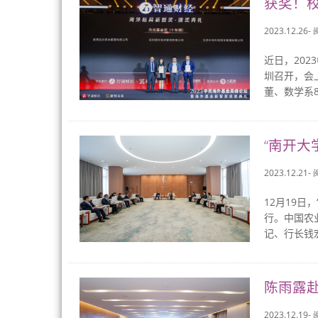
获奖！校
2023.12.26-
近日，20
圳召开，会
董、数学系8
“南开大
2023.12.21-
12月19
行。中国农
记、行长钱
陈雨露
2023.12.19-