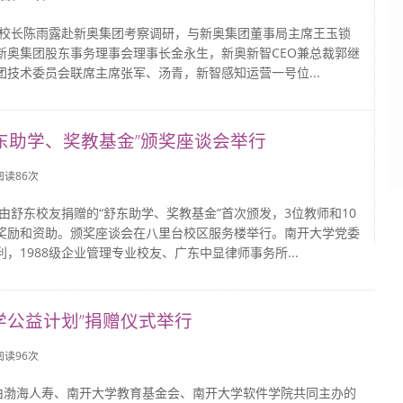
日，校长陈雨露赴新奥集团考察调研，与新奥集团董事局主席王玉锁
新奥集团股东事务理事会理事长金永生，新奥新智CEO兼总裁郭继
团技术委员会联席主席张军、汤青，新智感知运营一号位...
东助学、奖教基金”颁奖座谈会举行
 阅读
86
次
，由舒东校友捐赠的“舒东助学、奖教基金”首次颁发，3位教师和10
奖励和资助。颁奖座谈会在八里台校区服务楼举行。南开大学党委
，1988级企业管理专业校友、广东中显律师事务所...
i助学公益计划”捐赠仪式举行
 阅读
96
次
，由渤海人寿、南开大学教育基金会、南开大学软件学院共同主办的