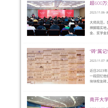
超600
2023.11.06-
大师风范，
神脚踏实地
金、奖学金
“砖”属记忆
2023.11.07-
近日202
一段回忆他
块块校友砖上
南开大学