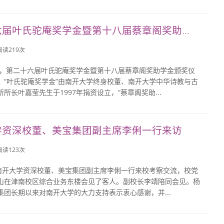
届叶氏驼庵奖学金暨第十八届蔡章阁奖助...
 阅读
219
次
日晚，第二十六届叶氏驼庵奖学金暨第十八届蔡章阁奖助学金颁奖仪
。“叶氏驼庵奖学金”由南开大学终身校董、南开大学中华诗教与古
所长叶嘉莹先生于1997年捐资设立，“蔡章阁奖助...
学资深校董、美宝集团副主席李俐一行来访
 阅读
123
次
，南开大学资深校董、美宝集团副主席李俐一行来校考察交流，校党
山在津南校区综合业务东楼会见了客人。副校长李靖陪同会见。杨
集团长期以来对南开大学的大力支持表示衷心感谢，并...