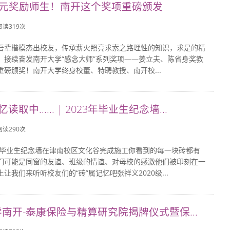
万元奖励师生！南开这个奖项重磅颁发
 阅读
319
次
吾辈楷模杰出校友，传承薪火照亮求索之路理性的知识，求是的精
，接续奋发南开大学“感念大师”系列奖项——姜立夫、陈省身奖教
重磅颁奖！南开大学终身校董、特聘教授、南开校...
读取中...... | 2023年毕业生纪念墙...
 阅读
290
次
3年毕业生纪念墙在津南校区文化谷完成施工你看到的每一块砖都有
们可能是同窗的友谊、班级的情谊、对母校的感激他们被印刻在一
让我们来听听校友们的“砖”属记忆吧张祥义2020级...
南开-泰康保险与精算研究院揭牌仪式暨保...