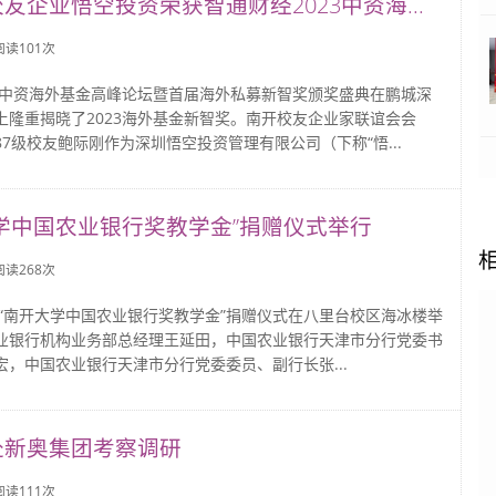
友企业悟空投资荣获智通财经2023中资海...
 阅读
101
次
23中资海外基金高峰论坛暨首届海外私募新智奖颁奖盛典在鹏城深
上隆重揭晓了2023海外基金新智奖。南开校友企业家联谊会会
7级校友鲍际刚作为深圳悟空投资管理有限公司（下称“悟...
学中国农业银行奖教学金”捐赠仪式举行
 阅读
268
次
日，“南开大学中国农业银行奖教学金”捐赠仪式在八里台校区海冰楼举
业银行机构业务部总经理王延田，中国农业银行天津市分行党委书
宏，中国农业银行天津市分行党委委员、副行长张...
赴新奥集团考察调研
 阅读
111
次