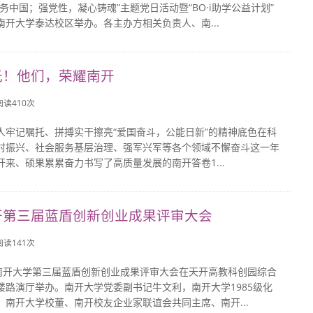
务中国；强党性，凝心铸魂”主题党日活动暨“BO·i助学公益计划”
南开大学泰达校区举办。各主办方相关负责人、南...
光！他们，荣耀南开
 阅读
410
次
人牢记嘱托、拼搏实干擦亮“爱国奋斗，公能日新”的精神底色在科
村振兴、社会服务基层治理、强军兴军等各个领域不懈奋斗这一年
开来、硕果累累奋力书写了高质量发展的南开答卷1...
开第三届蓝盾创新创业成果评审大会
 阅读
141
次
，南开大学第三届蓝盾创新创业成果评审大会在天开高教科创园综合
楼路演厅举办。南开大学党委副书记牛文利，南开大学1985级化
、南开大学校董、南开校友企业家联谊会共同主席、南开...