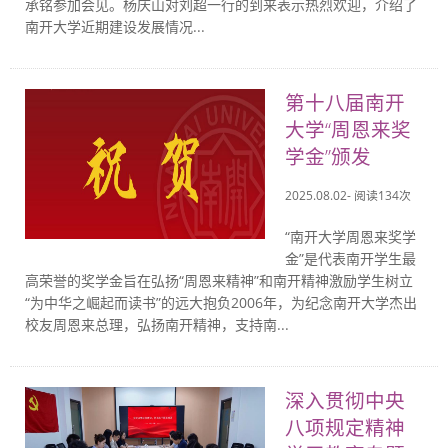
承铭参加会见。杨庆山对刘超一行的到来表示热烈欢迎，介绍了
南开大学近期建设发展情况...
第十八届南开
大学“周恩来奖
学金”颁发
2025.08.02- 阅读
134
次
“南开大学周恩来奖学
金”是代表南开学生最
高荣誉的奖学金旨在弘扬“周恩来精神”和南开精神激励学生树立
“为中华之崛起而读书”的远大抱负2006年，为纪念南开大学杰出
校友周恩来总理，弘扬南开精神，支持南...
深入贯彻中央
八项规定精神