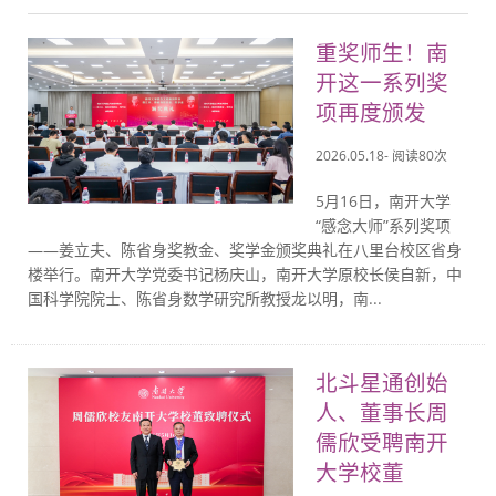
重奖师生！南
开这一系列奖
项再度颁发
2026.05.18- 阅读
80
次
5月16日，南开大学
“感念大师”系列奖项
——姜立夫、陈省身奖教金、奖学金颁奖典礼在八里台校区省身
楼举行。南开大学党委书记杨庆山，南开大学原校长侯自新，中
国科学院院士、陈省身数学研究所教授龙以明，南...
北斗星通创始
人、董事长周
儒欣受聘南开
大学校董