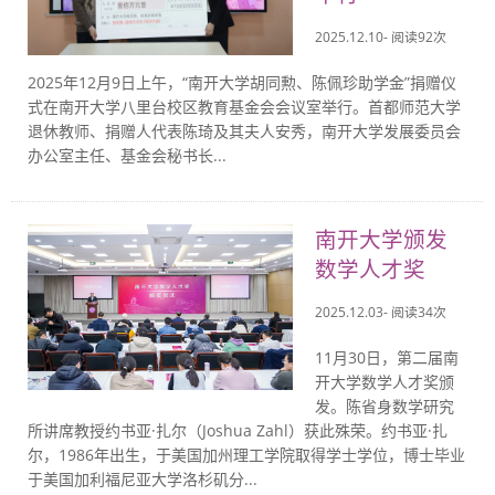
2025.12.10- 阅读
92
次
2025年12月9日上午，“南开大学胡同勲、陈佩珍助学金”捐赠仪
式在南开大学八里台校区教育基金会会议室举行。首都师范大学
退休教师、捐赠人代表陈琦及其夫人安秀，南开大学发展委员会
办公室主任、基金会秘书长...
南开大学颁发
数学人才奖
2025.12.03- 阅读
34
次
11月30日，第二届南
开大学数学人才奖颁
发。陈省身数学研究
所讲席教授约书亚·扎尔（Joshua Zahl）获此殊荣。约书亚·扎
尔，1986年出生，于美国加州理工学院取得学士学位，博士毕业
于美国加利福尼亚大学洛杉矶分...