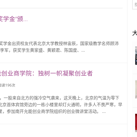
金”颁...
。奖学金出资校友代表北京大学教授林宙辰，国家级教学名师顾沛
军，获奖学生黄家盛、黄颖君、陈国度、...
能创业商学院：独树一帜凝聚创业者
 阅读
196
次
日夜，一股来自北方的强冷空气袭来，这天晚上，北京的气温为零下
北京首体宾馆旁边的一栋小楼里却灯火通明，许多人不畏严寒，早
里，参加南开允能创业商学院组织的创业微讲堂活动。 ...