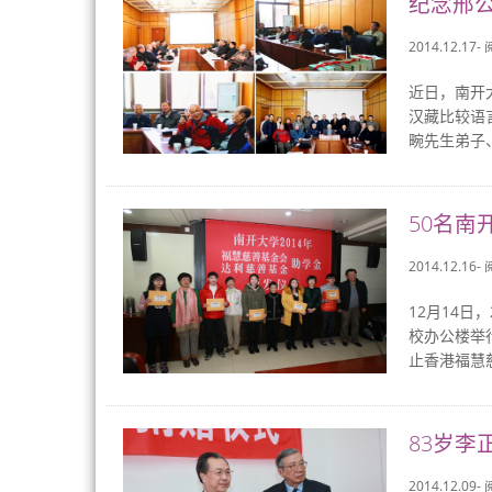
纪念邢公
2014.12.17-
近日，南开
汉藏比较语
畹先生弟子
50名南
2014.12.16-
12月14
校办公楼举
止香港福慧慈
83岁李
2014.12.09-