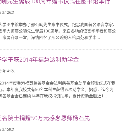
畹先生诞辰100周年赠书仪式在图书馆举行
 阅读
126
次
大学图书馆举办了邢公畹先生赠书仪式，纪念我国著名语言学家、
言学大师邢公畹先生诞辰100周年。来自各地的语言学学者和邢公
、家属齐聚一堂，深情回忆了邢公畹的人格风范和学术...
开学子获2014年福慧达利助学金
 阅读
141
次
日，2014年度香港福慧慈善基金会达利慈善基金助学金颁发仪式在我
行。本年度我校共有50名本科生获得该项助学金。据悉，迄今为
善基金会已连续14年在我校捐资助学，累计资助金额近1...
正名院士捐赠50万元感念恩师杨石先
 阅读
159
次