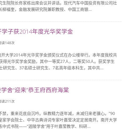
究生院院长佟家栋出席会议并讲话。现代汽车中国投资有限公司社
长柳福奎，金融发展研究院兼职教授、中国工商银...
开学子获2014年度光华奖学金
 阅读
148
次
，南开大学2014年光华奖学金颁奖仪式在办公楼举行。本年度我校共
生获得光华奖学金奖励，其中一等奖27人，二等奖50人。获奖学生
士研究生、37名硕士研究生、7名高年级本科生，其中共...
学舍“迎来”恭王府西府海棠
 阅读
211
次
不禁，重来花底自沉吟。纵教精力逐年减，未减归来老骥心。”90
皇家学会院士、中华古典诗词专家叶嘉莹决定定居南开。南开大学
中式书院——“迦陵学舍”用于叶嘉莹教学、科研...