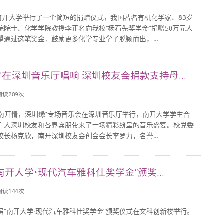
，南开大学举行了一个简短的捐赠仪式，我国著名有机化学家、83岁
院院士、化学学院教授李正名向我校“杨石先奖学金”捐赠50万元人
望通过这笔奖金，鼓励更多化学专业学子脱颖而出，...
在深圳音乐厅唱响 深圳校友会捐款支持母...
 阅读
209
次
，“南开情，深圳缘”专场音乐会在深圳音乐厅举行，南开大学学生合
广大深圳校友和各界宾朋带来了一场精彩纷呈的音乐盛宴。校党委
校长杨克欣，南开深圳校友会创会会长李罗力，名誉...
南开大学•现代汽车雅科仕奖学金”颁奖...
 阅读
144
次
届“南开大学·现代汽车雅科仕奖学金”颁奖仪式在文科创新楼举行。