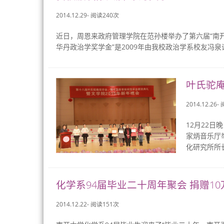
2014.12.29- 阅读
240
次
近日，周恩来政府管理学院在范孙楼举办了第六届“南开
华丹政治学奖学金”是2009年由我校政治学系校友冯泉
叶氏驼
2014.12.26-
12月22
家炳音乐厅
化研究所所
化学系94届毕业二十周年聚会 捐赠10万
2014.12.22- 阅读
151
次