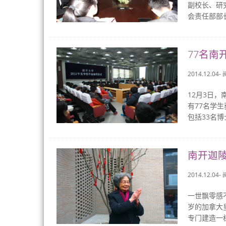
副校长、研
会责任部部
77名南
2014.12.04-
12月3日
有77名学
包括33名博
南开迦陵
2014.12.04-
一世飘零感
岁的加拿大
专门建造一栋