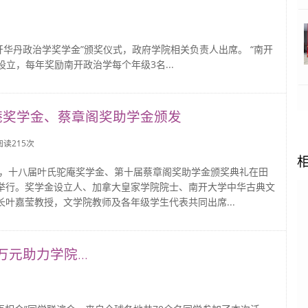
华丹政治学奖学金”颁奖仪式，政府学院相关负责人出席。 “南开
设立，每年奖励南开政治学每个年级3名...
庵奖学金、蔡章阁奖助学金颁发
 阅读
215
次
日晚，十八届叶氏驼庵奖学金、第十届蔡章阁奖助学金颁奖典礼在田
举行。奖学金设立人、加拿大皇家学院院士、南开大学中华古典文
长叶嘉莹教授，文学院教师及各年级学生代表共同出席...
元助力学院...