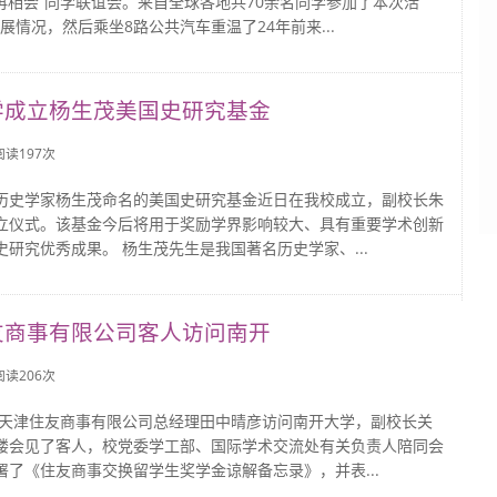
再相会”同学联谊会。来自全球各地共70余名同学参加了本次活
情况，然后乘坐8路公共汽车重温了24年前来...
学成立杨生茂美国史研究基金
 阅读
197
次
历史学家杨生茂命名的美国史研究基金近日在我校成立，副校长朱
立仪式。该基金今后将用于奖励学界影响较大、具有重要学术创新
史研究优秀成果。 杨生茂先生是我国著名历史学家、...
友商事有限公司客人访问南开
 阅读
206
次
日，天津住友商事有限公司总经理田中晴彦访问南开大学，副校长关
楼会见了客人，校党委学工部、国际学术交流处有关负责人陪同会
署了《住友商事交换留学生奖学金谅解备忘录》，并表...