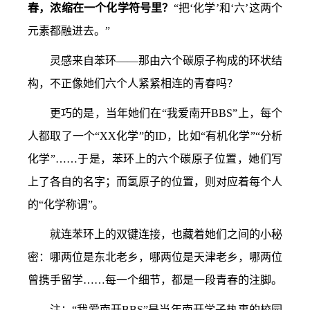
春，浓缩在一个化学符号里？
“把‘化学’和‘六’这两个
元素都融进去。”
灵感来自苯环——那由六个碳原子构成的环状结
构，不正像她们六个人紧紧相连的青春吗？
更巧的是，当年她们在“我爱南开BBS”上，每个
人都取了一个“XX化学”的ID，比如“有机化学”“分析
化学”……于是，苯环上的六个碳原子位置，她们写
上了各自的名字；而氢原子的位置，则对应着每个人
的“化学称谓”。
就连苯环上的双键连接，也藏着她们之间的小秘
密：哪两位是东北老乡，哪两位是天津老乡，哪两位
曾携手留学……每一个细节，都是一段青春的注脚。
注：“我爱南开BBS”是当年南开学子热衷的校园