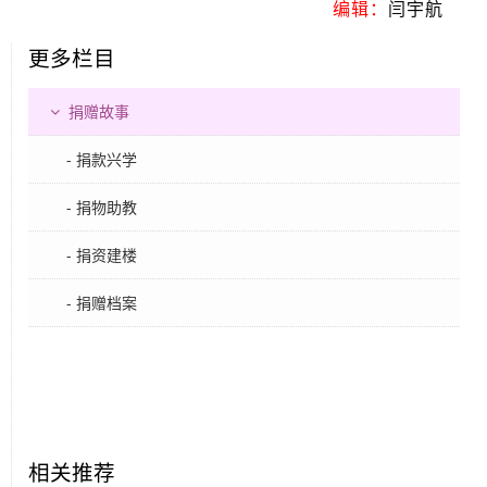
编辑：
闫宇航
更多栏目
捐赠故事
- 捐款兴学
- 捐物助教
- 捐资建楼
- 捐赠档案
相关推荐