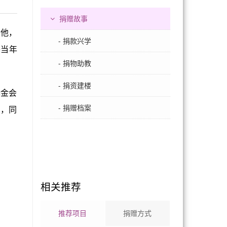
捐赠故事
给他，
- 捐款兴学
将当年
- 捐物助教
- 捐资建楼
基金会
- 捐赠档案
问，同
相关推荐
推荐项目
捐赠方式