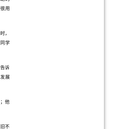
的很用
业时，
励同学
度告诉
、发展
向；他
依旧不