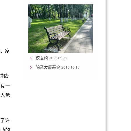
作、家
校友椅
2023.05.21
院系发展基金
2016.10.15
学期胡
，有一
让人觉
买了许
资助的