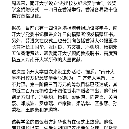
周恩来，南开大学设立“杰出校友纪念奖学金”。该奖
学金捐赠仪式二十四日在香港举行，香港各界数十位
嘉宾莅临见证。
据悉，目前已有十四位香港捐赠者捐助该奖学金，南
开大学党委书记薛进文昨日向捐赠者颁发捐赠证书。
另外，薛进文在仪式上也分别向包括香港大公报董事
长兼社长王国华、张国良、方文雄、冯燊均、杨钊邓
五位香港贤达，颁发南开大学顾问教授聘书，高度赞
扬五人对南开大学所作的大量贡献。
这次是南开大学首次来港主办活动。据悉，“南开大
学杰出校友纪念奖学金”总额为一千万元人民币，上
不封顶。第一阶段三百万元的筹款目标已经达成，其
中近二百万元捐款由十四位香港捐赠者捐出，他们分
别是方润华、冯燊均、杨钊、梁绍鸿、陈曾熹、关百
豪、邓成波、罗康瑞、卢家骢、梁洁华、区永熙、孙
秉枢、王赐豪和罗腾祥。
该奖学金的倡议者方润华也有在仪式上致辞。他说，
南开建校以来，先后为祖国培养出两位总理，以及无